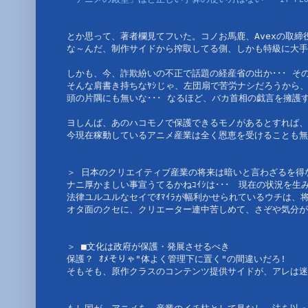
とか思って、著者欄見てフいた。コノお馬鹿、Avexの取締
な～んだ、制作サイドから搾取してる側、しかも特級に大手の
しかも、今、詐欺紛いの不正で話題の経産省の出か･･･ そ
そんな肩書き持ちなﾔｼじゃ、左団扇で苦労ナシだろうから
頭の片隅にも無いな･･･ なるほど、バカ首相の戯言を擁護
ヨしんば、あのハコモノで保護できるモノがあるとすれば、
今現在稼動しているアニメ産業は全く恩恵を受けることも無
＞ 日本のクリエイティブ産業の将来は暗いと言わざるを得
ナニ厚かましい事宣うてるかねｺｲｼは･･･　現在の状況を生み
法律ユルユルなセイでｵﾏｲﾗが幅利かせられているウチは、
オタ面のクセに、クリエーター連中苦しめて、さぞや気分が良
＞ ■文化は政府が保護・発展させるべき
保護？ ｵﾒそりゃ"体よく管理下に置く"の間違いだろ!
そもそも、原作クラスのコンテンツ提供サイドが、アレは迷