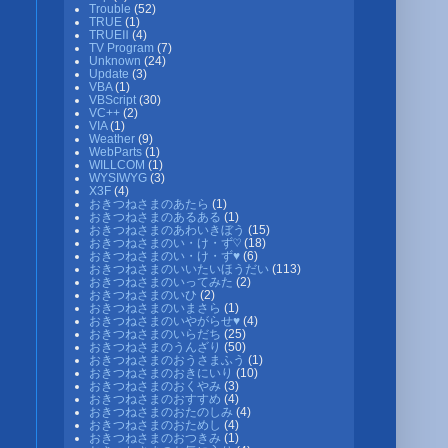
Trouble
(52)
TRUE
(1)
TRUEⅡ
(4)
TV Program
(7)
Unknown
(24)
Update
(3)
VBA
(1)
VBScript
(30)
VC++
(2)
VIA
(1)
Weather
(9)
WebParts
(1)
WILLCOM
(1)
WYSIWYG
(3)
X3F
(4)
おきつねさまのあたら
(1)
おきつねさまのあるある
(1)
おきつねさまのあわいきぼう
(15)
おきつねさまのい・け・ず♡
(18)
おきつねさまのい・け・ず♥
(6)
おきつねさまのいいたいほうだい
(113)
おきつねさまのいってみた
(2)
おきつねさまのいひ
(2)
おきつねさまのいまさら
(1)
おきつねさまのいやがらせ♥
(4)
おきつねさまのいらだち
(25)
おきつねさまのうんざり
(50)
おきつねさまのおうさまふう
(1)
おきつねさまのおきにいり
(10)
おきつねさまのおくやみ
(3)
おきつねさまのおすすめ
(4)
おきつねさまのおたのしみ
(4)
おきつねさまのおためし
(4)
おきつねさまのおつきみ
(1)