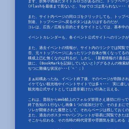
まず、折角小洒落たタイトルロゴがあるのに、トップページ
(Flashを最後まで見ないと、Topでロゴは見られない･･･ F
また、サイト内ページの同ロゴをクリックしても、トップペ
別途、トップページへ戻るボタンはありはするのだが、
コレは、広告／広報を目的とするサイトとしては、基本中の
イベントカレンダーも、各イベント公式サイトへのリンクが
また、過去イベントの情報が、サイト内のリンクでは閲覧で
否、元々トップページにあったリンク自体が無くなってるのだ･･
構成上已む無くなのは判るが、しかし、(新着情報の)過去記
故に、(BookMarkを記録していないと)ググるさんの検
ぢつに難儀な状況が･･･(´ﾍ｀；)
まぁ結構あったね、イベント終了後、そのページが削除され
イケてない観光地やイベントサイトでは多々･･･　実に虚しい
観光地公式サイトとしては是非避けたい行為と云える。
これは、普段からWeb鯖上のフォルダ管理さえ適切に行って
終了告知の１行ないし画像１つの追加だけで、そのままにで
ソレが開催された履歴として、それらページは残しておくの
また、過去のポスターやパンフレットが容易に閲覧できたほ
そこから伝わる、その当時の時代背景や雰囲気を楽しめる 