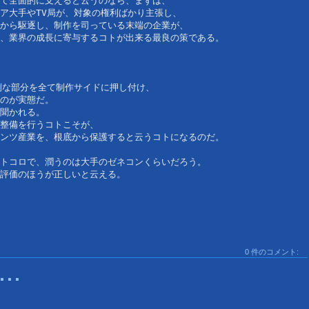
て全面的に支えると云うのなら、まずは、
ア大手やTV局が、対象の権利ばかり主張し、
から駆逐し、制作を司っている末端の企業が、
、業界の成長に寄与するコトが出来る最良の策である。
倒な部分を全て制作サイドに押し付け、
のが実態だ。
聞かれる。
整備を行うコトこそが、
ンツ産業を、根底から保護すると云うコトになるのだ。
トコロで、潤うのは大手のゼネコンくらいだろう。
評価のほうが正しいと云える。
0 件のコメント:
･･