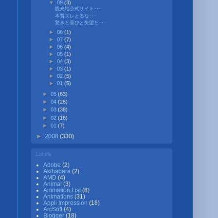
▼
09
(3)
観光地公式サイト･･･
本質ズレとるな･･･
驚きと喜びと失望と･･･
►
08
(1)
►
07
(7)
►
06
(4)
►
05
(1)
►
04
(3)
►
03
(1)
►
02
(5)
►
01
(5)
►
05
(63)
►
04
(26)
►
03
(38)
►
02
(16)
►
01
(7)
►
2008
(330)
Labels
Adobe
(2)
Akihabara
(2)
AMD
(4)
Animal
(3)
Animation List
(8)
Animations
(31)
Appli Impression
(18)
ArcSoft
(4)
Blogger
(18)