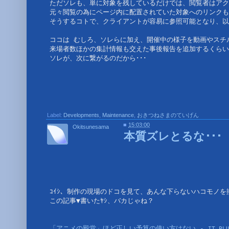
ただソレも、単に対象を残しているだけでは、閲覧者はアクセ
元々閲覧の為にページ内に配置されていた対象へのリンクも
そうするコトで、クライアントが容易に参照可能となり、以
ココは むしろ、ソレらに加え、開催中の様子を動画やスチ
来場者数ほかの集計情報も交えた事後報告を追加するくらい
ソレが、次に繋がるのだから･･･
Label:
Developments
,
Maintenance
,
おきつねさまのていげん
■
15:03:00
Okitsunesama
本質ズレとるな･･･
ｺｲｼ、制作の現場のドコを見て、あんな下らないハコモノを
この記事▼書いたﾔｼ、バカじゃね？
「アニメの殿堂」ほど正しい予算の使い方はない - 
IT PL