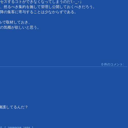
スするコトができなくなってしまうのだ(-_-;
、然るべき集約を施して管理し公開しておくべきだろう。
降の集客に寄与することは少なからずである。
ルで取材しておき、
の気概が欲しいと思う。
0 件のコメント:
擁護してるんだ？
US 
[ 20090608 1050 ]