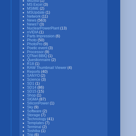
Mozilla
(1)
MS Excel
(3)
MSIME
(2)
MSUpdate
(1)
Network
(11)
News
(563)
News?
(3)
NuclearPowerPlant
(13)
nVIDIA
(1)
Parts Impression
(6)
Photo
(50)
PhotoPro
(9)
Poetic event
(3)
Processor
(9)
QTNet BBIQ
(1)
Questionnaire
(2)
R18
(1)
RAW Thumbnail Viewer
(4)
Reports
(40)
SANYO
(2)
Science
(3)
SD1
(1)
SD14
(86)
SD15
(15)
Shop
(1)
SIGMA
(87)
SiliconPower
(1)
Sky
(9)
Software
(2)
Storage
(7)
Technology
(41)
Templates
(7)
Terminal
(2)
Toshiba
(1)
Trip
(6)