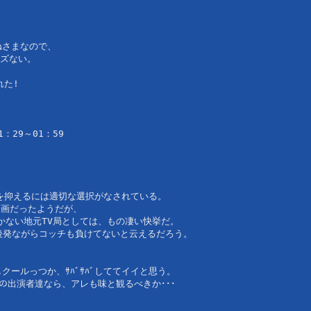
ねさまなので、
ズない。
れた!
：29～01：59
色を抑えるには適切な選択がなされている。
企画だったようだが、
かない地元TV局としては、もの凄い快挙だ。
、後発ながらコッチも負けてないと云えるだろう。
クールっつか、ｻﾊﾞｻﾊﾞしててイイと思う。 
あの出演者達なら、アレも味と観るべきか･･･