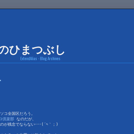
ExtendAlias - Blog Archives
･
ソコ全国区だろう。
ロ倶楽部
 なのだが、
が残念でならない･･･(´ﾍ｀；)