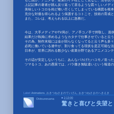
もし国が、アニメを、産業のイチ柱として見なし、法を以っ
上記記事の著者が踏ん反り返って居るような図々しいメディ
美味しいトコロを殆ど喰い尽くしてしまっている構図を根本
充分な対価を得られるよう保護するコトこそ、技術の育成と
また、コレは、考えられる以上に急務だ。
今は、大手メディアやTV局が、アノ手コノ手で搾取し、面
結果だけ執拗に求めるようなカタチで仕事させていると云う
その為、制作末端には金が回らなくなってると云う声も多々
必死に働いている連中が、割り食ってる現状を是正可能な法
日本が、世界に誇れる数少ない産業分野であるアニメコンテ
その辺が安定しないうちに、あんなバカげたハコモノ造った
ツマるトコ、あの愚策では、バラ撒き無駄遣いという報道の
Label:
Animations
,
おきつねさまのていげん
,
おきつねさまのへきえき
■
2:13:00
Okitsunesama
驚きと喜びと失望と･