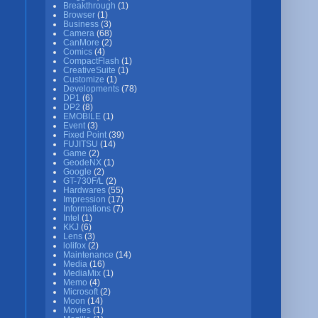
Breakthrough
(1)
Browser
(1)
Business
(3)
Camera
(68)
CanMore
(2)
Comics
(4)
CompactFlash
(1)
CreativeSuite
(1)
Customize
(1)
Developments
(78)
DP1
(6)
DP2
(8)
EMOBILE
(1)
Event
(3)
Fixed Point
(39)
FUJITSU
(14)
Game
(2)
GeodeNX
(1)
Google
(2)
GT-730F/L
(2)
Hardwares
(55)
Impression
(17)
Informations
(7)
Intel
(1)
KKJ
(6)
Lens
(3)
lolifox
(2)
Maintenance
(14)
Media
(16)
MediaMix
(1)
Memo
(4)
Microsoft
(2)
Moon
(14)
Movies
(1)