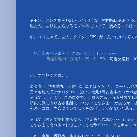
キホン、アンチ福岡(ないしイナカ)な、福岡県出身おきつ
地元の、ありとあらゆるモノや事について、褒めるコトはマ
が、ココにきて、あの、ダメダメFBS が、久々にヤってく
地元応援バラエティ このへん！！トラベラー
毎週月曜日　深夜1：29～1：59
　毎週火曜日　01
が、文句無く面白い。　
出演者も 博多華丸・大吉 ＆ エドはるみ と、ローカル
元々各地の旧アナログUHF(ないし地元)局と吉本のコラボ
それでも、いつも このログで、ボロカス云われる対象でし
類似お気に入り古参番組に TXの "モヤさま" があるが
今のトコロ、内容についてはケチの付けようがないと思う。
それでも敢えて提起するなら、地元民との絡み･･･ もう少し
モヤさまに比べ少々しつこいような希ｶﾞｽ･･･ でもまぁ、
しかし今後、視聴者に飽きられないようにするには、