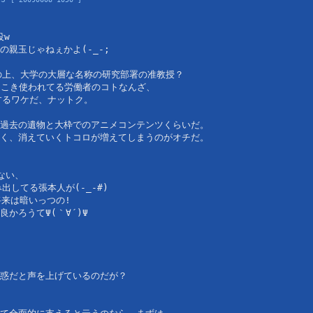
役w
親玉じゃねぇかよ(-_-;
の上、大学の大層な名称の研究部署の准教授？
、こき使われてる労働者のコトなんざ、
するワケだ、ナットク。
過去の遺物と大枠でのアニメコンテンツくらいだ。
く、消えていくトコロが増えてしまうのがオチだ。
ない、
出してる張本人が(-_-#)
将来は暗いっつの!
かろうてΨ(｀∀´)Ψ
惑だと声を上げているのだが？