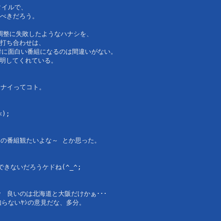
タイルで、
べきだろう。
調整に失敗したようなハナシを、
打ち合わせは、
対に面白い番組になるのは間違いがない。 
証明してくれている。
らナイってコト。
);
この番組観たいよな～ とか思った。
きないだろうケドね(^_^;
w　良いのは北海道と大阪だけかぁ･･･
らないﾔｼの意見だな、多分。