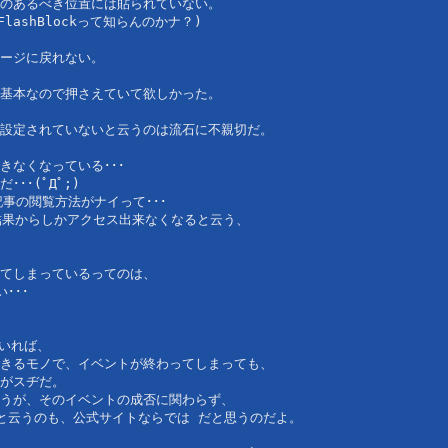
のあるべき位置には貼られていない。
lashBlockって知らんのかナ？)
ージに戻れない。
基本なので押さえていて欲しかった。
設定されていないと云うのは流石に不親切だ。
きなくなっている･･･　
･(ﾟДﾟ;) 
事の閲覧方法がナイって･･･
索結果からしかアクセス出来なくなると云う、
てしまっているってのは、
･･･
いれば、
きるモノで、イベントが終わってしまっても、
がスヂだ。
うが、そのイベントの成否に関わらず、
と云うのも、公式サイトならでは だと思うのだよ。