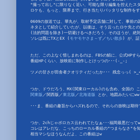
"撮って出し"に限りなく近い、可能な限り編集を控えたス
ロケも、もっと、限界まで、行き当たりバッタリな制作をす
0609の放送では、華丸が、取材予定店舗に対して、事前の
ネタとして紹介していたが、以後は、そう云ったロケ先との
(法的問題を除き)一切避けるべきだろう、そのほうが、絶
ソレは既にTXとEX (
モヤモヤさま～ず
／
ちい散歩
) が、
ただ、この上なく惜しまれるのは、FBSの鯖に、公式HPす
番組HPくらい、放映前に制作しとけっつの･･･(-_-;
ツメの甘さが田舎者クオリティだったか･･･ 残念っっ( >_<
つか、ドウだろう、MX(関東ローカル)のも含め、全国の 
関東版
／関西版／
東北版
／
北海道版
 とか、地図みたいにww
･･･ま、番組の趣旨からハズれるので、それらの放映は期待で
つか、2chじゃボロカス云われてたなぁ･･･福岡最悪だって
コレはアレだな、こっちのローカル番組の"つまらなさ"を知
相当マシなほうなんだよ、この番組はw