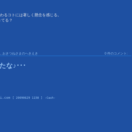
わるコトには著しく懸念を感じる。
きてる？
ん
,
おきつねさまのへきえき
0 件のコメント:
な♪･･･
i.com 
[ 20090629 1158 ]
-Cash-