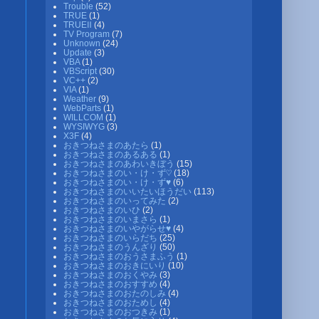
Trouble
(52)
TRUE
(1)
TRUEⅡ
(4)
TV Program
(7)
Unknown
(24)
Update
(3)
VBA
(1)
VBScript
(30)
VC++
(2)
VIA
(1)
Weather
(9)
WebParts
(1)
WILLCOM
(1)
WYSIWYG
(3)
X3F
(4)
おきつねさまのあたら
(1)
おきつねさまのあるある
(1)
おきつねさまのあわいきぼう
(15)
おきつねさまのい・け・ず♡
(18)
おきつねさまのい・け・ず♥
(6)
おきつねさまのいいたいほうだい
(113)
おきつねさまのいってみた
(2)
おきつねさまのいひ
(2)
おきつねさまのいまさら
(1)
おきつねさまのいやがらせ♥
(4)
おきつねさまのいらだち
(25)
おきつねさまのうんざり
(50)
おきつねさまのおうさまふう
(1)
おきつねさまのおきにいり
(10)
おきつねさまのおくやみ
(3)
おきつねさまのおすすめ
(4)
おきつねさまのおたのしみ
(4)
おきつねさまのおためし
(4)
おきつねさまのおつきみ
(1)