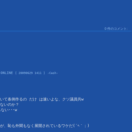
0 件のコメント:
 ONLINE 
[ 20090629 1411 ]
-Cash-
いて条例作るの だけ は速いよな、クソ議員共w
ないのか？
い･･･w
が、恥も外聞もなく展開されているワケだ(´ﾍ｀；)