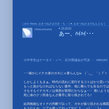
Label:
News
,
おきつねさまのき・ち・く♥
,
おきつねさまのなんとなく
■
18:28:00
Okitsunesama
あー、ﾊｲﾊｲ･･･
小中学生はケータイ・ノー、石川県議会が可決 - 
YOMIURI
･･･確かにイナカ者のガキにゃ要らんなw （´,_ゝ｀）ﾌﾟｯ
しかしよくもまぁ、時代の流れに逆行するコトばかり思いつ
もっと急がなければならない案件、他に幾らでも在るのでは
そもそもイナカモノは発想が貧弱だからなぁ･･･ 救いようもな
死に体のクソ田舎なんざ勝手に取り残されてろ! 
結局無能なオトナの判断で以って、ガキが振り回される構図
もうなんか、リアル逝ってﾖｼってｶﾝｼﾞ？ 　┐(´_｀)┌