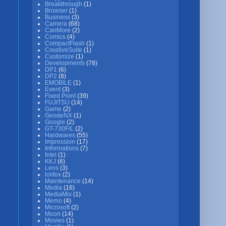
Breakthrough
(1)
Browser
(1)
Business
(3)
Camera
(68)
CanMore
(2)
Comics
(4)
CompactFlash
(1)
CreativeSuite
(1)
Customize
(1)
Developments
(78)
DP1
(6)
DP2
(8)
EMOBILE
(1)
Event
(3)
Fixed Point
(39)
FUJITSU
(14)
Game
(2)
GeodeNX
(1)
Google
(2)
GT-730F/L
(2)
Hardwares
(55)
Impression
(17)
Informations
(7)
Intel
(1)
KKJ
(6)
Lens
(3)
lolifox
(2)
Maintenance
(14)
Media
(16)
MediaMix
(1)
Memo
(4)
Microsoft
(2)
Moon
(14)
Movies
(1)