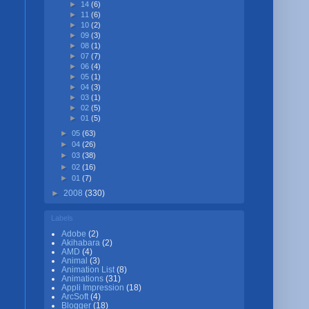
►
14
(6)
►
11
(6)
►
10
(2)
►
09
(3)
►
08
(1)
►
07
(7)
►
06
(4)
►
05
(1)
►
04
(3)
►
03
(1)
►
02
(5)
►
01
(5)
►
05
(63)
►
04
(26)
►
03
(38)
►
02
(16)
►
01
(7)
►
2008
(330)
Labels
Adobe
(2)
Akihabara
(2)
AMD
(4)
Animal
(3)
Animation List
(8)
Animations
(31)
Appli Impression
(18)
ArcSoft
(4)
Blogger
(18)