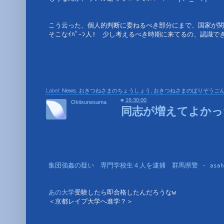
こう云った、個人的判断に委ねるべき部分にまで、国家が関
そこなｲﾊﾟｰﾝ人!　少し考えるべき時期に来てるの、認識で
Label:
News
,
おきつねさまのちょうしょう
,
おきつねさまのばりぞうご
■
16:30:00
Okitsunesama
同志が増えてよかった
集団強姦の疑い　専門学校生４人を逮捕　群馬県警 - 
asah
あの大学
受験したら即合格したんだろうなw
＜京都レイプ大学へ進学？＞