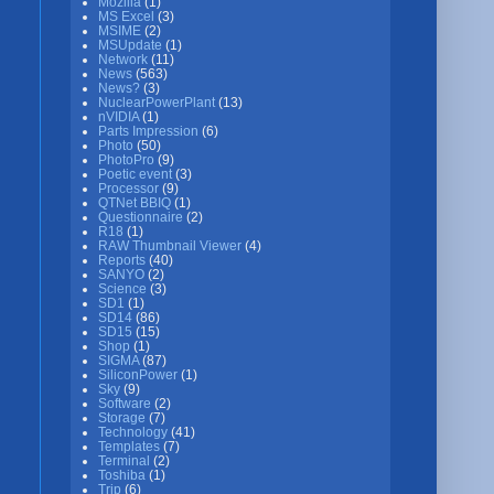
Mozilla
(1)
MS Excel
(3)
MSIME
(2)
MSUpdate
(1)
Network
(11)
News
(563)
News?
(3)
NuclearPowerPlant
(13)
nVIDIA
(1)
Parts Impression
(6)
Photo
(50)
PhotoPro
(9)
Poetic event
(3)
Processor
(9)
QTNet BBIQ
(1)
Questionnaire
(2)
R18
(1)
RAW Thumbnail Viewer
(4)
Reports
(40)
SANYO
(2)
Science
(3)
SD1
(1)
SD14
(86)
SD15
(15)
Shop
(1)
SIGMA
(87)
SiliconPower
(1)
Sky
(9)
Software
(2)
Storage
(7)
Technology
(41)
Templates
(7)
Terminal
(2)
Toshiba
(1)
Trip
(6)