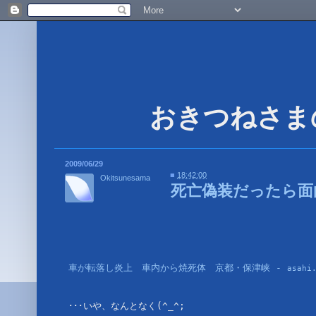
2009/06/29
■
18:42:00
Okitsunesama
死亡偽装だったら面
車が転落し炎上　車内から焼死体　京都・保津峡 - 
asahi
･･･いや、なんとなく(^_^;