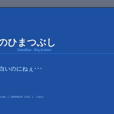
ExtendAlias - Blog Archives
白いのにねぇ･･･
.com 
[ 20090629 1241 ]
-Cash-