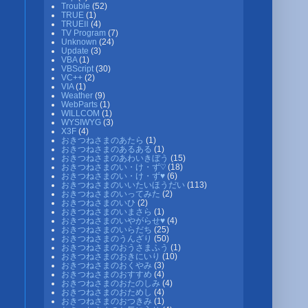
Trouble
(52)
TRUE
(1)
TRUEⅡ
(4)
TV Program
(7)
Unknown
(24)
Update
(3)
VBA
(1)
VBScript
(30)
VC++
(2)
VIA
(1)
Weather
(9)
WebParts
(1)
WILLCOM
(1)
WYSIWYG
(3)
X3F
(4)
おきつねさまのあたら
(1)
おきつねさまのあるある
(1)
おきつねさまのあわいきぼう
(15)
おきつねさまのい・け・ず♡
(18)
おきつねさまのい・け・ず♥
(6)
おきつねさまのいいたいほうだい
(113)
おきつねさまのいってみた
(2)
おきつねさまのいひ
(2)
おきつねさまのいまさら
(1)
おきつねさまのいやがらせ♥
(4)
おきつねさまのいらだち
(25)
おきつねさまのうんざり
(50)
おきつねさまのおうさまふう
(1)
おきつねさまのおきにいり
(10)
おきつねさまのおくやみ
(3)
おきつねさまのおすすめ
(4)
おきつねさまのおたのしみ
(4)
おきつねさまのおためし
(4)
おきつねさまのおつきみ
(1)