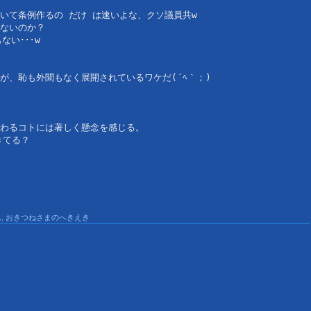
いて条例作るの だけ は速いよな、クソ議員共w
ないのか？
い･･･w
が、恥も外聞もなく展開されているワケだ(´ﾍ｀；)
わるコトには著しく懸念を感じる。
きてる？
ん
,
おきつねさまのへきえき