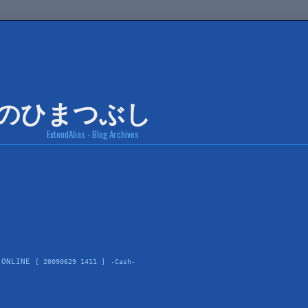
ExtendAlias - Blog Archives
 ONLINE 
[ 20090629 1411 ]
-Cash-