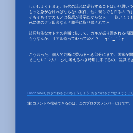
しかしよくもまぁ、時代の流れに逆行するコトばかり思いつ
もっと急がなければならない案件、他に幾らでも在るのでは
そもそもイナカモノは発想が貧弱だからなぁ･･･ 救いようもな
死に体のクソ田舎なんざ勝手に取り残されてろ! 
結局無能なオトナの判断で以って、ガキが振り回される構図
もうなんか、リアル逝ってﾖｼってｶﾝｼﾞ？ 　┐(´_｀)┌
こう云った、個人的判断に委ねるべき部分にまで、国家が関
そこなｲﾊﾟｰﾝ人!　少し考えるべき時期に来てるの、認識で
Label:
News
,
おきつねさまのちょうしょう
,
おきつねさまのばりぞうご
注: コメントを投稿できるのは、このブログのメンバーだけです。