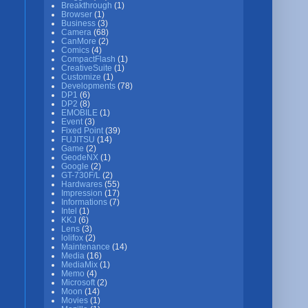
Breakthrough
(1)
Browser
(1)
Business
(3)
Camera
(68)
CanMore
(2)
Comics
(4)
CompactFlash
(1)
CreativeSuite
(1)
Customize
(1)
Developments
(78)
DP1
(6)
DP2
(8)
EMOBILE
(1)
Event
(3)
Fixed Point
(39)
FUJITSU
(14)
Game
(2)
GeodeNX
(1)
Google
(2)
GT-730F/L
(2)
Hardwares
(55)
Impression
(17)
Informations
(7)
Intel
(1)
KKJ
(6)
Lens
(3)
lolifox
(2)
Maintenance
(14)
Media
(16)
MediaMix
(1)
Memo
(4)
Microsoft
(2)
Moon
(14)
Movies
(1)