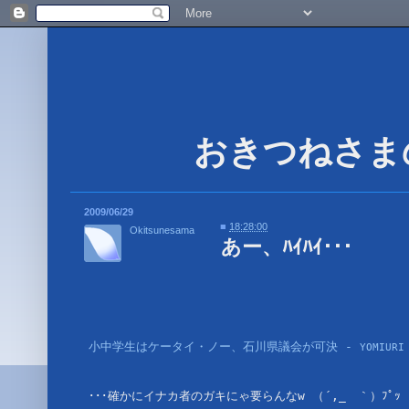
2009/06/29
■
18:28:00
Okitsunesama
あー、ﾊｲﾊｲ･･･
小中学生はケータイ・ノー、石川県議会が可決 - 
YOMIURI
･･･確かにイナカ者のガキにゃ要らんなw （´,_ゝ｀）ﾌﾟｯ