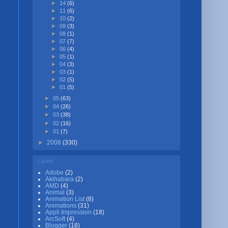
►
14
(6)
►
11
(6)
►
10
(2)
►
09
(3)
►
08
(1)
►
07
(7)
►
06
(4)
►
05
(1)
►
04
(3)
►
03
(1)
►
02
(5)
►
01
(5)
►
05
(63)
►
04
(26)
►
03
(38)
►
02
(16)
►
01
(7)
►
2008
(330)
Labels
Adobe
(2)
Akihabara
(2)
AMD
(4)
Animal
(3)
Animation List
(8)
Animations
(31)
Appli Impression
(18)
ArcSoft
(4)
Blogger
(18)