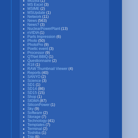
Mozilla
(1)
MS Excel
(3)
MSIME
(2)
MSUpdate
(1)
Network
(11)
News
(563)
News?
(3)
NuclearPowerPlant
(13)
nVIDIA
(1)
Parts Impression
(6)
Photo
(50)
PhotoPro
(9)
Poetic event
(3)
Processor
(9)
QTNet BBIQ
(1)
Questionnaire
(2)
R18
(1)
RAW Thumbnail Viewer
(4)
Reports
(40)
SANYO
(2)
Science
(3)
SD1
(1)
SD14
(86)
SD15
(15)
Shop
(1)
SIGMA
(87)
SiliconPower
(1)
Sky
(9)
Software
(2)
Storage
(7)
Technology
(41)
Templates
(7)
Terminal
(2)
Toshiba
(1)
Trip
(6)