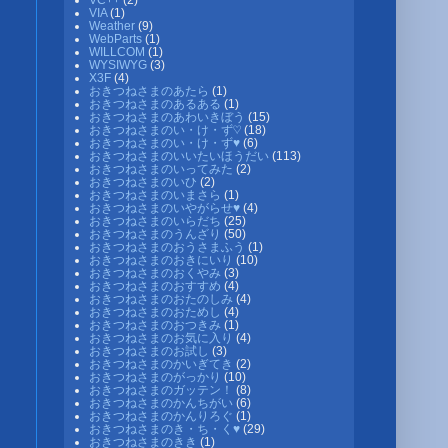
VIA
(1)
Weather
(9)
WebParts
(1)
WILLCOM
(1)
WYSIWYG
(3)
X3F
(4)
おきつねさまのあたら
(1)
おきつねさまのあるある
(1)
おきつねさまのあわいきぼう
(15)
おきつねさまのい・け・ず♡
(18)
おきつねさまのい・け・ず♥
(6)
おきつねさまのいいたいほうだい
(113)
おきつねさまのいってみた
(2)
おきつねさまのいひ
(2)
おきつねさまのいまさら
(1)
おきつねさまのいやがらせ♥
(4)
おきつねさまのいらだち
(25)
おきつねさまのうんざり
(50)
おきつねさまのおうさまふう
(1)
おきつねさまのおきにいり
(10)
おきつねさまのおくやみ
(3)
おきつねさまのおすすめ
(4)
おきつねさまのおたのしみ
(4)
おきつねさまのおためし
(4)
おきつねさまのおつきみ
(1)
おきつねさまのお気に入り
(4)
おきつねさまのお試し
(3)
おきつねさまのかいぎてき
(2)
おきつねさまのがっかり
(10)
おきつねさまのガッテン！
(8)
おきつねさまのかんちがい
(6)
おきつねさまのかんりろぐ
(1)
おきつねさまのき・ち・く♥
(29)
おきつねさまのきき
(1)