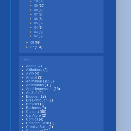
►
10
(3)
►
09
(10)
►
08
(1)
►
07
(2)
►
06
(5)
►
05
(5)
►
04
(8)
►
03
(3)
►
02
(6)
►
08
(69)
►
07
(104)
Labels
Adobe
(2)
Akihabara
(2)
AMD
(4)
Animal
(3)
Animation List
(8)
Animations
(31)
Appli Impression
(18)
ArcSoft
(4)
Blogger
(18)
Breakthrough
(1)
Browser
(1)
Business
(3)
Camera
(68)
CanMore
(2)
Comics
(4)
CompactFlash
(1)
CreativeSuite
(1)
Customize
(1)