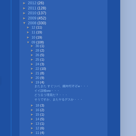
►
2012
(26)
►
2011
(128)
►
2010
(137)
►
2009
(452)
▼
2008
(330)
►
12
(11)
►
11
(19)
►
10
(19)
▼
09
(108)
►
30
(1)
►
28
(2)
►
26
(5)
►
25
(1)
►
24
(3)
►
22
(10)
►
21
(8)
►
20
(9)
▼
19
(4)
またまた すぐソバ、鐵ﾈﾀだけどw・・・
イイ誤植ww・・・
どう云う理屈だ？・・・
そうですか、またヤるデスか・・・
►
18
(3)
►
16
(2)
►
15
(1)
►
14
(5)
►
13
(1)
►
12
(6)
►
11
(4)