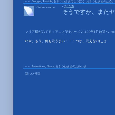
Label:
Blogger
,
Trouble
,
おきつねさまのしつぼう
,
おきつねさまのためい
■
2:57:00
Okitsunesama
そうですか、またヤ
マリア様がみてる：アニメ第4シーズンは09年1月放送へ -
毎日
いや、もう、何も云うまい・・・ つか、云えない(-_-;)
Label:
Animations
,
News
,
おきつねさまのためいき
新しい投稿