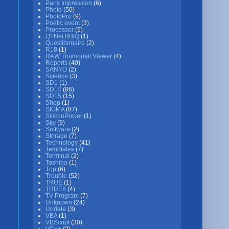
Parts Impression
(6)
Photo
(50)
PhotoPro
(9)
Poetic event
(3)
Processor
(9)
QTNet BBIQ
(1)
Questionnaire
(2)
R18
(1)
RAW Thumbnail Viewer
(4)
Reports
(40)
SANYO
(2)
Science
(3)
SD1
(1)
SD14
(86)
SD15
(15)
Shop
(1)
SIGMA
(87)
SiliconPower
(1)
Sky
(9)
Software
(2)
Storage
(7)
Technology
(41)
Templates
(7)
Terminal
(2)
Toshiba
(1)
Trip
(6)
Trouble
(52)
TRUE
(1)
TRUEⅡ
(4)
TV Program
(7)
Unknown
(24)
Update
(3)
VBA
(1)
VBScript
(30)
VC++
(2)