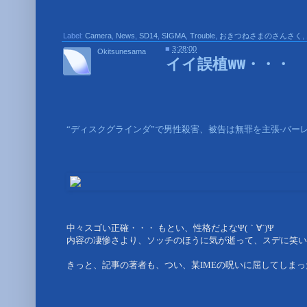
Label:
Camera
,
News
,
SD14
,
SIGMA
,
Trouble
,
おきつねさまのさんさく
,
■
3:28:00
Okitsunesama
イイ誤植ww・・・
“ディスクグラインダ”で男性殺害、被告は無罪を主張-バーレ
中々スゴい正確・・・ もとい、性格だよな
Ψ(｀∀´)Ψ
内容の凄惨さより、ソッチのほうに気が逝って、スデに笑い
きっと、記事の著者も、つい、某IMEの呪いに屈してしまっ