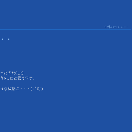
0 件のコメント:
・・
だ(-_-;)
うpしたと云うワケ。
態に・・・( ; ﾟДﾟ)