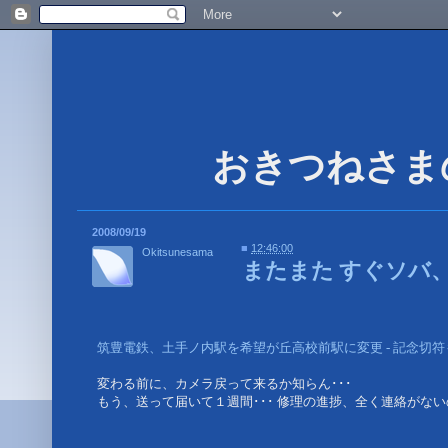
2008/09/19
■
12:46:00
Okitsunesama
またまた すぐソバ、
筑豊電鉄、土手ノ内駅を希望が丘高校前駅に変更 - 記念切符も
変わる前に、カメラ戻って来るか知らん･･･
もう、送って届いて１週間･･･ 修理の進捗、全く連絡がないのは