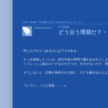
Label:
News
,
Trouble
,
おきつねさまのちょうしょう
■
2:59:00
Okitsunesama
どう云う理屈だ？・
同じログが２つあるのにはワケがある。
さっき投稿したソレが、前日午前の時間で書き込まれてしまったの
リフレッシュ絡みのバグなのだろうが、仕方がないので、再
そうしないと、記事が発表される前に、ログを書き込んだような状
ついでに、
メモ
も更新・・・w