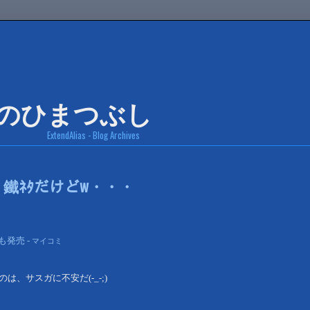
ExtendAlias - Blog Archives
鐵ﾈﾀだけどw・・・
発売 -
マイコミ
、サスガに不安だ(-_-;)