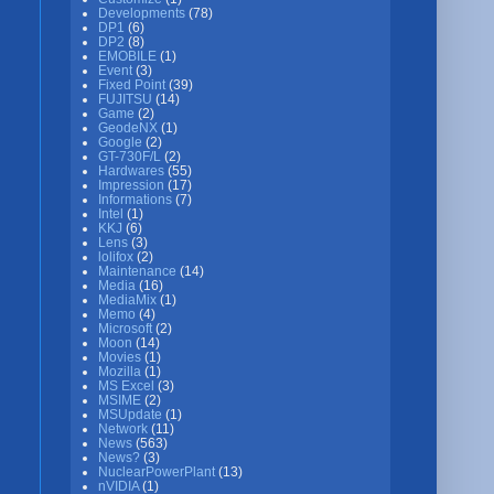
Developments
(78)
DP1
(6)
DP2
(8)
EMOBILE
(1)
Event
(3)
Fixed Point
(39)
FUJITSU
(14)
Game
(2)
GeodeNX
(1)
Google
(2)
GT-730F/L
(2)
Hardwares
(55)
Impression
(17)
Informations
(7)
Intel
(1)
KKJ
(6)
Lens
(3)
lolifox
(2)
Maintenance
(14)
Media
(16)
MediaMix
(1)
Memo
(4)
Microsoft
(2)
Moon
(14)
Movies
(1)
Mozilla
(1)
MS Excel
(3)
MSIME
(2)
MSUpdate
(1)
Network
(11)
News
(563)
News?
(3)
NuclearPowerPlant
(13)
nVIDIA
(1)