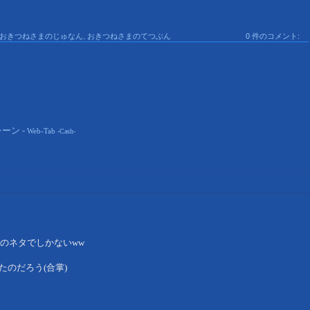
おきつねさまのじゅなん
,
おきつねさまのてつぶん
0 件のコメント:
ーン -
Web-Tab
-Cash-
のネタでしかないww
たのだろう(合掌)