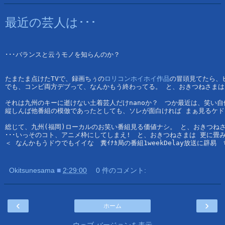
最近の芸人は･･･
･･･バランスと云うモノを知らんのか？
たまたま点けたTVで、録画ちぅの
ロリコンホイホイ作品
の冒頭見てたら、ヒ
でも、コンビ両方デブって、なんかもう終わってる。 と、おきつねさまは 
それは九州のキーに逝けない土着芸人だけnanoか？　つか最近は、笑い自体が
縦しんば他番組の模倣であったとしても、ソレが面白ければ まぁ見るケ
総じて、九州(福岡)ローカルのお笑い番組見る価値ナシ。 と、おきつね
･･･いっそのコト、アニメ枠にしてしまえ!　と、おきつねさまは 更に畳
＜ なんかもうドウでもイイな　糞ｲﾅｶ局の番組1weekDelay放送に辟
Okitsunesama
■
2:29:00
0 件のコメント:
‹
›
ホーム
ウェブ バージョンを表示