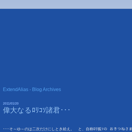
ExtendAlias - Blog Archives
2011/01/20
偉大なるﾛﾘｺｿ諸君･･･
･･･そ～ゆ～のは二次だけにしとき給え。　と、
自称ﾛﾘ狐ｿの おきつね