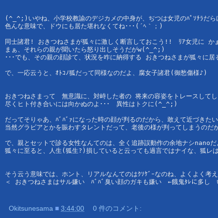
(^_^;)いやね、小学校教諭のデジカメの中身が、ぢつは女児のﾊﾟｿﾁﾗ
色んな意味で、ドウにも居た堪れなくてね･･･(´ﾍ｀；)
同士諸君! おきつねさまが狐々に激しく断言しておこう!!　ﾘｱ女児に か
まぁ、それらの親が聞いたら怒り出しそうだがw(^_^;)
･･･でも、その親の顔診て、状況を
咋
に納得する おきつねさまが狐々に居るΨ
で、一応云うと、ｵﾄｺﾉ狐だって同様なのだよ、腐女子諸君(御愁傷様♪)
おきつねさまって　無意識に、対峙した者の 将来の容姿をトレースしてし
尽くヒト付き合いには向かぬのよ･･･　異性はトクに(^_^;)
だってそりゃあ、ﾊﾞﾊﾞｧになった時の顔が判るのだから、敢えて近づきたいとは思
当然グラビアとかを賑わすタレントだって、老後の様が判ってしまうのだ
で、親とセットで診る女性なんてのは、全く追跡誤動作の余地ナシnanoだよ、そ
狐々に至ると、人生(狐生?)損していると云っても過言ではナイな、狐レは･･
そう云う意味では、ホント、リアルなんてのはｸｿｹﾞｰなのね、よくよく考えた
＜ おきつねさまはサル嫌い　ﾊﾞﾊﾞ臭い顔のガキも嫌い　←餓鬼ﾀﾚに多
Okitsunesama
■
3:44:00
0 件のコメント: