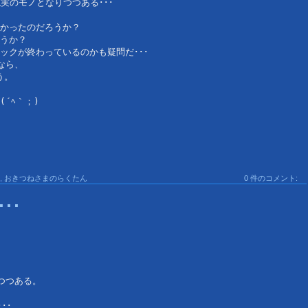
実のモノとなりつつある･･･
かったのだろうか？
うか？
ックが終わっているのかも疑問だ･･･
なら、
う。
´ﾍ｀；)
,
おきつねさまのらくたん
0 件のコメント:
･･
つつある。
･･