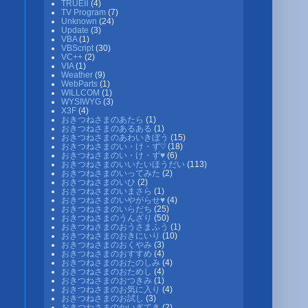
TRUEⅡ
(4)
TV Program
(7)
Unknown
(24)
Update
(3)
VBA
(1)
VBScript
(30)
VC++
(2)
VIA
(1)
Weather
(9)
WebParts
(1)
WILLCOM
(1)
WYSIWYG
(3)
X3F
(4)
おきつねさまのあたら
(1)
おきつねさまのあるある
(1)
おきつねさまのあわいきぼう
(15)
おきつねさまのい・け・ず♡
(18)
おきつねさまのい・け・ず♥
(6)
おきつねさまのいいたいほうだい
(113)
おきつねさまのいってみた
(2)
おきつねさまのいひ
(2)
おきつねさまのいまさら
(1)
おきつねさまのいやがらせ♥
(4)
おきつねさまのいらだち
(25)
おきつねさまのうんざり
(50)
おきつねさまのおうさまふう
(1)
おきつねさまのおきにいり
(10)
おきつねさまのおくやみ
(3)
おきつねさまのおすすめ
(4)
おきつねさまのおたのしみ
(4)
おきつねさまのおためし
(4)
おきつねさまのおつきみ
(1)
おきつねさまのお気に入り
(4)
おきつねさまのお試し
(3)
おきつねさまのかいぎてき
(2)