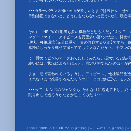
ソコから学ぶべきなのではナイのかねぇ？(´ﾍ｀；)
･･･カラーバランス補正画面が欲しいとまでは云わん、せ
手動補正できないと、どうにもならないと云うのが、最近得た
それに、MFでの利用者も多い機種だと思うのだよ14って、
マグニファイア・アイピースも要望多い筈なのだか、発売す
現状、可視環境(充分に露が、目の許容する状況)ですら、厳
窓枠にしっかり載せて撮っててもダメなんだから、手ブレのセンは、
で、諦めてピンのマークあてにしてみたら、拡大すると結構
終いには、状況によるとは云え、固定状態でもAFのほうが尚
まぁ、巷で言われているように、アイピース、他社製品改造
それなりには改善するんだろうケド、ココは純正で、モノが
･･･って、レンズのジャンクも それなりに抱えてるし、純
削り出しで造ろうかなとか思ってみたり･･･
Label:
Reports
,
SD14
,
SIGMA
,
おきつねさまのこんわく
,
おきつねさまの