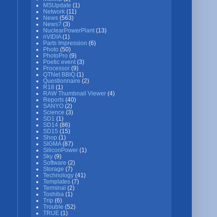
MSUpdate
(1)
Network
(11)
News
(563)
News?
(3)
NuclearPowerPlant
(13)
nVIDIA
(1)
Parts Impression
(6)
Photo
(50)
PhotoPro
(9)
Poetic event
(3)
Processor
(9)
QTNet BBIQ
(1)
Questionnaire
(2)
R18
(1)
RAW Thumbnail Viewer
(4)
Reports
(40)
SANYO
(2)
Science
(3)
SD1
(1)
SD14
(86)
SD15
(15)
Shop
(1)
SIGMA
(87)
SiliconPower
(1)
Sky
(9)
Software
(2)
Storage
(7)
Technology
(41)
Templates
(7)
Terminal
(2)
Toshiba
(1)
Trip
(6)
Trouble
(52)
TRUE
(1)