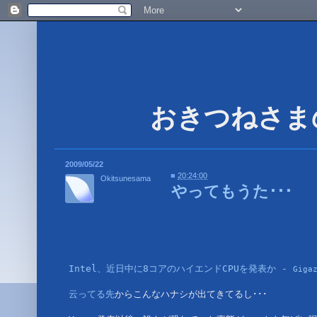
2009/05/22
■
20:24:00
Okitsunesama
やってもうた･･･
Intel、近日中に8コアのハイエンドCPUを発表か - 
Giga
云ってる先
からこんなハナシが出てきてるし･･･