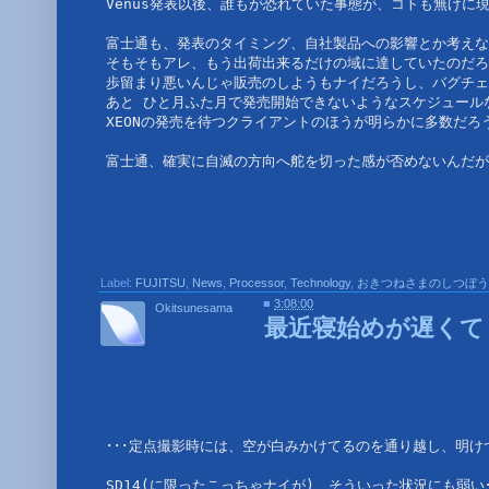
Venus発表以後、誰もが恐れていた事態が、コトも無げに現
富士通も、発表のタイミング、自社製品への影響とか考えな
そもそもアレ、もう出荷出来るだけの域に達していたのだろ
歩留まり悪いんじゃ販売のしようもナイだろうし、バグチェ
あと ひと月ふた月で発売開始できないようなスケジュール
XEONの発売を待つクライアントのほうが明らかに多数だろ
富士通、確実に自滅の方向へ舵を切った感が否めないんだが(
Label:
FUJITSU
,
News
,
Processor
,
Technology
,
おきつねさまのしつぼう
■
3:08:00
Okitsunesama
最近寝始めが遅くて･
･･･定点撮影時には、空が白みかけてるのを通り越し、明け
SD14(に限ったこっちゃナイが)、そういった状況にも弱い･