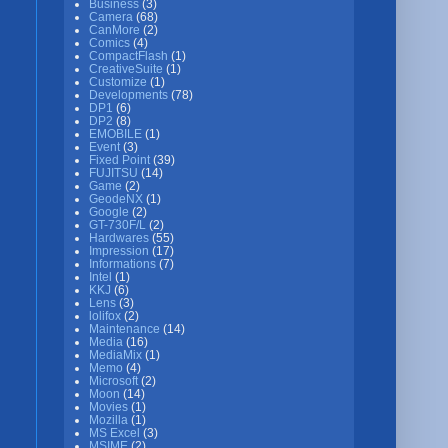
Business
(3)
Camera
(68)
CanMore
(2)
Comics
(4)
CompactFlash
(1)
CreativeSuite
(1)
Customize
(1)
Developments
(78)
DP1
(6)
DP2
(8)
EMOBILE
(1)
Event
(3)
Fixed Point
(39)
FUJITSU
(14)
Game
(2)
GeodeNX
(1)
Google
(2)
GT-730F/L
(2)
Hardwares
(55)
Impression
(17)
Informations
(7)
Intel
(1)
KKJ
(6)
Lens
(3)
lolifox
(2)
Maintenance
(14)
Media
(16)
MediaMix
(1)
Memo
(4)
Microsoft
(2)
Moon
(14)
Movies
(1)
Mozilla
(1)
MS Excel
(3)
MSIME
(2)