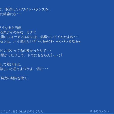
めて、取得したホワイトバランスを、
結論だな･･･
そうなると当然、
る気ナイのかな、カナ？
密にフォーカスるのには、結構シンドイんだよね･･･
ハイ消えた!(ﾊﾞﾝｯ)byｷﾝｷﾝ ←ﾄｼバレるなぁw
ピンボケってるの多かったりで･･･
悪かったりして、ドウにもならん(-_-;)
して着ければ、
欲しいと思うよワケよ、切に･･･
正発売の期待を捨て、
ぶつよく
,
おきつねさまのらくたん
0 件のコメント: