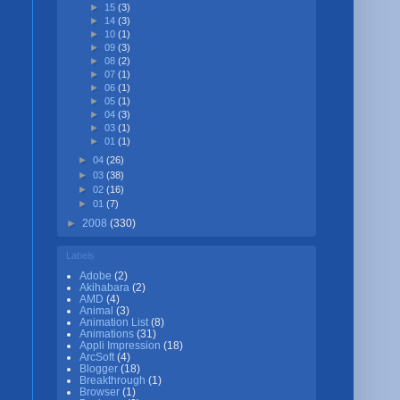
►
15
(3)
►
14
(3)
►
10
(1)
►
09
(3)
►
08
(2)
►
07
(1)
►
06
(1)
►
05
(1)
►
04
(3)
►
03
(1)
►
01
(1)
►
04
(26)
►
03
(38)
►
02
(16)
►
01
(7)
►
2008
(330)
Labels
Adobe
(2)
Akihabara
(2)
AMD
(4)
Animal
(3)
Animation List
(8)
Animations
(31)
Appli Impression
(18)
ArcSoft
(4)
Blogger
(18)
Breakthrough
(1)
Browser
(1)