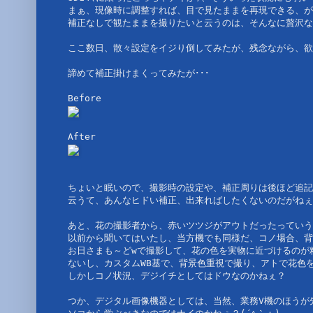
まぁ、現像時に調整すれば、目で見たままを再現できる、が
補正なしで観たままを撮りたいと云うのは、そんなに贅沢な
ここ数日、散々設定をイジり倒してみたが、残念ながら、欲
諦めて補正掛けまくってみたが･･･
Before
After
ちょいと眠いので、撮影時の設定や、補正周りは後ほど追記
云うて、あんなヒドい補正、出来ればしたくないのだがねぇ･･
あと、花の撮影者から、赤いツツジがアウトだったっていう
以前から聞いてはいたし、当方機でも同様だ、コノ場合、背
お日さまも～どwで撮影して、花の色を実物に近づけるのが
ないし、カスタムWB基で、背景色重視で撮り、アトで花色を
しかしコノ状況、デジイチとしてはドウなのかねぇ？ 
つか、デジタル画像機器としては、当然、業務V機のほうが