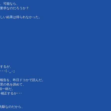
、可能なら、
要求なのだろうか？
しい結果は得られなかった。
するが、
･(-_-;
報告を、昨日ドコかで読んだ。
景の色を諦めて、
精一杯だ。 
補正するか･･･
先駆なのだから、