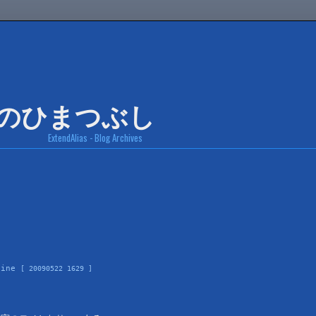
ExtendAlias - Blog Archives
zine 
[ 20090522 1629 ]