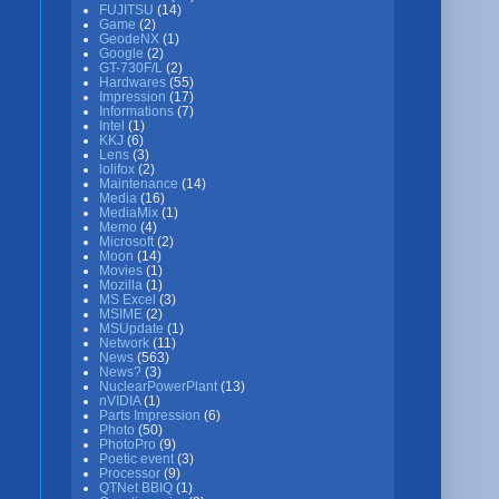
FUJITSU
(14)
Game
(2)
GeodeNX
(1)
Google
(2)
GT-730F/L
(2)
Hardwares
(55)
Impression
(17)
Informations
(7)
Intel
(1)
KKJ
(6)
Lens
(3)
lolifox
(2)
Maintenance
(14)
Media
(16)
MediaMix
(1)
Memo
(4)
Microsoft
(2)
Moon
(14)
Movies
(1)
Mozilla
(1)
MS Excel
(3)
MSIME
(2)
MSUpdate
(1)
Network
(11)
News
(563)
News?
(3)
NuclearPowerPlant
(13)
nVIDIA
(1)
Parts Impression
(6)
Photo
(50)
PhotoPro
(9)
Poetic event
(3)
Processor
(9)
QTNet BBIQ
(1)