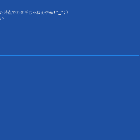
た時点でカタギじゃねぇやww(^_^;)
品＞