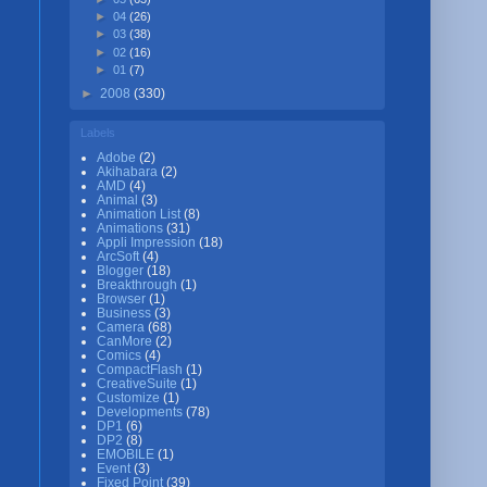
►
04
(26)
►
03
(38)
►
02
(16)
►
01
(7)
►
2008
(330)
Labels
Adobe
(2)
Akihabara
(2)
AMD
(4)
Animal
(3)
Animation List
(8)
Animations
(31)
Appli Impression
(18)
ArcSoft
(4)
Blogger
(18)
Breakthrough
(1)
Browser
(1)
Business
(3)
Camera
(68)
CanMore
(2)
Comics
(4)
CompactFlash
(1)
CreativeSuite
(1)
Customize
(1)
Developments
(78)
DP1
(6)
DP2
(8)
EMOBILE
(1)
Event
(3)
Fixed Point
(39)