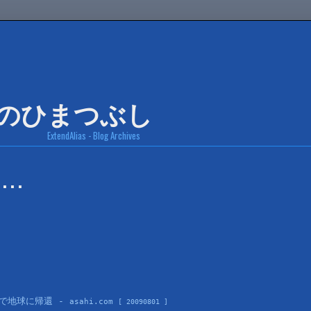
ExtendAlias - Blog Archives
･･
で地球に帰還 - 
asahi.com 
[ 20090801 ]