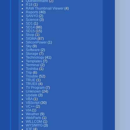
Questionnaire
(2)
R18
(1)
RAW Thumbnail Viewer
(4)
Reports
(40)
SANYO
(2)
Science
(3)
SD1
(1)
SD14
(86)
SD15
(15)
Shop
(1)
SIGMA
(87)
SiliconPower
(1)
Sky
(9)
Software
(2)
Storage
(7)
Technology
(41)
Templates
(7)
Terminal
(2)
Toshiba
(1)
Trip
(6)
Trouble
(52)
TRUE
(1)
TRUEⅡ
(4)
TV Program
(7)
Unknown
(24)
Update
(3)
VBA
(1)
VBScript
(30)
VC++
(2)
VIA
(1)
Weather
(9)
WebParts
(1)
WILLCOM
(1)
WYSIWYG
(3)
X3F
(4)