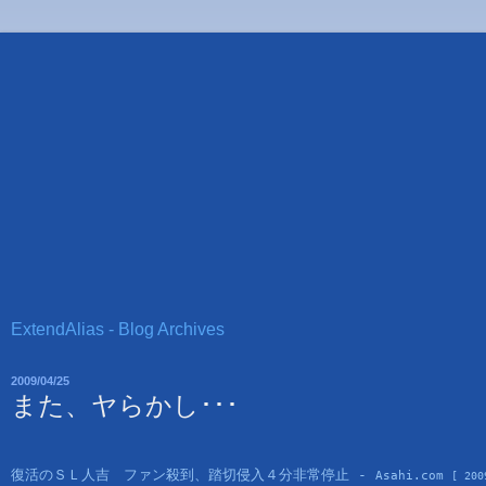
ExtendAlias - Blog Archives
2009/04/25
また、ヤらかし･･･
復活のＳＬ人吉　ファン殺到、踏切侵入４分非常停止 - 
Asahi.com 
[ 200