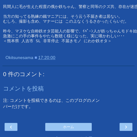
民間人に毛が生えた程度の俄か鉄ちゃん、警察と同等のクズ共、存在が迷
当方の知ってる熟練の鐵マニアには、そう云う不届き者は居ない。
むしろ、撮影も含め、マナーには この上なくうるさかったくらいだ。
昨今、マヌケな自称鉄オタ芸能人の影響で、ｲﾊﾟｰﾝ人が鉄っちゃんモドキ
急激にこの手の事件をやたら数聴く様になった、実に嘆かわしい･･･
＜熊本県 人吉市 SL 非常停止 不届きモノ にわか鉄オタ＞
Okitsunesama
■
17:20:00
0 件のコメント:
コメントを投稿
注: コメントを投稿できるのは、このブログのメン
バーだけです。
‹
›
ホーム