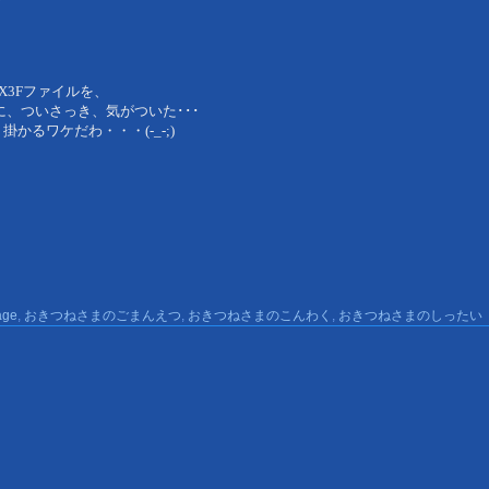
のX3Fファイルを、
に、
ついさっき、気がついた･･･
、掛かるワケだわ・・・(-_-;)
age
,
おきつねさまのごまんえつ
,
おきつねさまのこんわく
,
おきつねさまのしったい