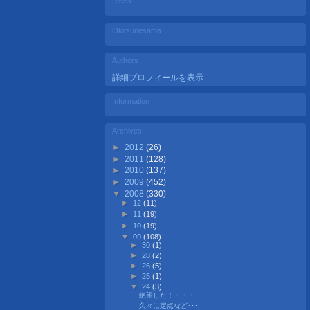
RSSs
Okitsunesama
Authors
詳細プロフィールを表示
Information
Archives
►
2012
(26)
►
2011
(128)
►
2010
(137)
►
2009
(452)
▼
2008
(330)
►
12
(11)
►
11
(19)
►
10
(19)
▼
09
(108)
►
30
(1)
►
28
(2)
►
26
(5)
►
25
(1)
▼
24
(3)
絶望した！・・・
久々に定点など･･･