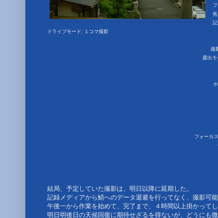
フ
焦
記
ドライブモード: １コマ撮影
撮影日
露出モ
ホ
フォーカス
結局、予定していた撮影は、明日以降に延期した。
記録メディアから鯖へのデータ退避を行ってなく、撮影可能残数 
午後一から作業を始めて、完了まで、４時間以上掛かってし
明日明後日の天候回復に期待せざるを得ないが、どうにも微