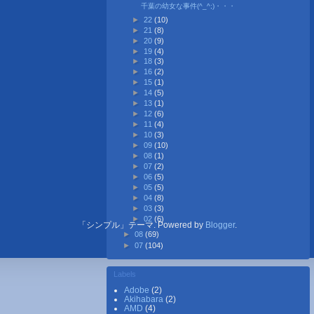
千葉の幼女な事件(^_^;)・・・
►
22
(10)
►
21
(8)
►
20
(9)
►
19
(4)
►
18
(3)
►
16
(2)
►
15
(1)
►
14
(5)
►
13
(1)
►
12
(6)
►
11
(4)
►
10
(3)
►
09
(10)
►
08
(1)
►
07
(2)
►
06
(5)
►
05
(5)
►
04
(8)
►
03
(3)
►
02
(6)
「シンプル」テーマ. Powered by
Blogger
.
►
08
(69)
►
07
(104)
Labels
Adobe
(2)
Akihabara
(2)
AMD
(4)