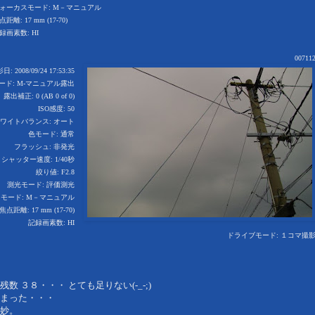
ォーカスモード: M－マニュアル
点距離: 17 mm (17-70)
録画素数: HI
00711
: 2008/09/24 17:53:35
ード: M-マニュアル露出
露出補正: 0 (AB 0 of 0)
ISO感度: 50
ワイトバランス: オート
色モード: 通常
フラッシュ: 非発光
シャッター速度: 1/40秒
絞り値: F2.8
測光モード: 評価測光
モード: M－マニュアル
焦点距離: 17 mm (17-70)
記録画素数: HI
ドライブモード: １コマ撮
３８・・・ とても足りない(-_-;)
まった・・・
妙。