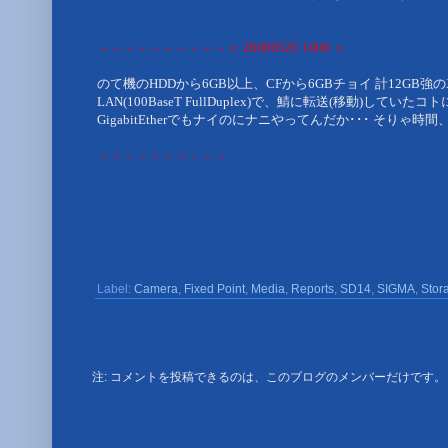
－－－－－－－－－－＜ 20080525 1009 ＞
のて機のHDDから6GB以上、CFから6GBチョイ 計12GB強
LAN(100BaseT FullDuplex)で、
鯖に転送(移動)していたコト
GigabitEtherでもナイのにナニやってんだか･･･ そりゃ時間
－－－－－－－－－－
Label:
Camera
,
Fixed Point
,
Media
,
Reports
,
SD14
,
SIGMA
,
Stor
注: コメントを投稿できるのは、このブログのメンバーだけです。