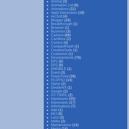
Animal
(3)
Animation List
(8)
Animations
(31)
Appli Impression
(18)
ArcSoft
(4)
Blogger
(18)
Breakthrough
(1)
Browser
(1)
Business
(3)
Camera
(68)
CanMore
(2)
Comics
(4)
CompactFlash
(1)
CreativeSuite
(1)
Customize
(1)
Developments
(78)
DP1
(6)
DP2
(8)
EMOBILE
(1)
Event
(3)
Fixed Point
(39)
FUJITSU
(14)
Game
(2)
GeodeNX
(1)
Google
(2)
GT-730F/L
(2)
Hardwares
(55)
Impression
(17)
Informations
(7)
Intel
(1)
KKJ
(6)
Lens
(3)
lolifox
(2)
Maintenance
(14)
Media
(16)