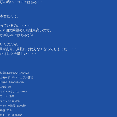
頭の痛いトコロではある･･･
本音だろう。
っているのか・・・
ウェア側の問題の可能性も高いので、
が楽しみではあるがw
いたのだが、
異があり、掲載には使えなくなってしまった・・・
だけにクチ惜しい・・・
日: 2008/09/24 17:04:23
出モード: M-マニュアル露出
補正: 0 (AB 0 of 0)
SO感度: 50
ワイトバランス: オート
モード: 通常
ラッシュ: 非発光
ャッター速度: 1/100秒
り値: F2.8
光モード: 評価測光