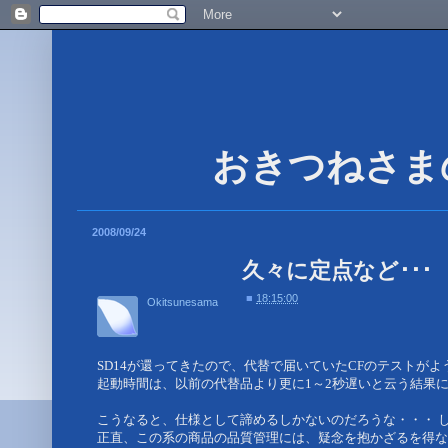
2008/09/24
久々に定点など･･･
■
18:15:00
Okitsunesama
SD14が還ってきたので、代替で届いていたCFのテストが
起動時間は、以前の代替品より更に1～2秒遅いと云う結果に
こうなると、仕様として諦めるしかないのだろうな・・・ 
正直、この系の商品の品質管理には、疑念を抱かざるを得な