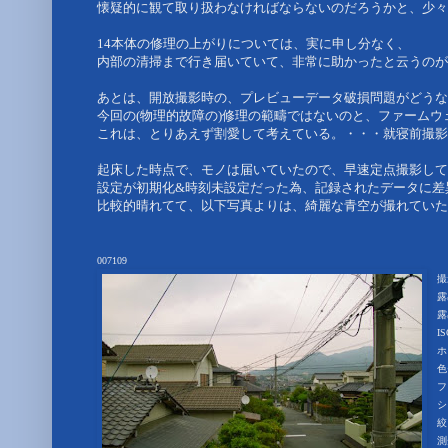
懐疑的に観て取り扱わなければならないのだろうかと、少々
14本体の修理の上がりについては、実に申し分なく、
内部の清掃まで行き届いていて、非常に助かったと云うのが
あとは、開放撮影時の、プレビューデータ破損問題がどうな
今回の(物理的故障の)修理の範疇ではないのと、ファーム
これは、とりあえず割愛して考えている。・・・就寝前撮影
起床した時点で、モノは届いていたので、早速定点撮影して
設定が初期化&時刻未設定だった為、記録されたデータに差
比較的晴れてて、以下写真よりは、綺麗な青空が撮れていた
007109
撮影
露
露出
I
ホ
色
フ
シ
絞
測