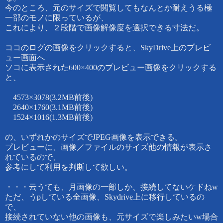
今のところ、
元のサイズで閲覧してもなんとか耐えうる
極
一部のモノ
に限っているが、
これにより、２段階で画像解像度を選択できる寸法だ。
ココのログの画像をクリックすると、
SkyDrive上のプレビ
ュー画面へ
ソコに表示された600×400のプレビュー画像をクリックする
と、
4573×3078(3.2MB前後)
2640×1760
(3.1MB前後)
1524×1016
(1.3MB前後)
の、いずれかのサイズでJPEG画像を表示できる。
プレビューに、画像／ファイルのサイズ他の情報が表示さ
れているので、
参考にして利用を判断して欲しい。
・・・云うても、月画像の一部しか、接続してないケドねw
ただ、うpしている全画像、Skydrive上に移行しているの
で、
接続されていない他の画像も、元サイズで楽しみたいw場合